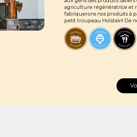
aux gens des produits laitier
agriculture régénératrice et
fabriquerons nos produits à pa
petit troupeau Holstein! De n
Vo