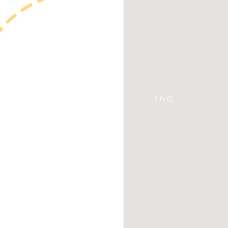
1 h 0
Laissez-vous impressionne
Saguenay. Ce parcours, si
Saguenay, vous mène de la
gourmand se vit au rythme
renommées. C’est un itiné
points de vue panoramiq