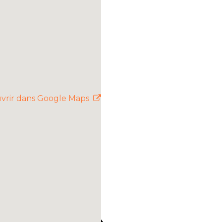
vrir dans Google Maps
es du magnifique fjord du
 profondes de la rivière
Ici, le tourisme
des fromageries
parfaitement avec les