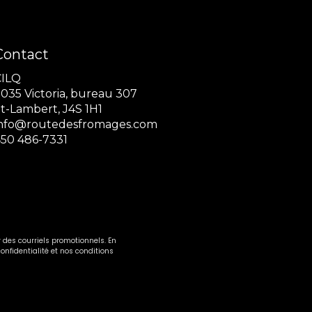
Contact
CILQ
035 Victoria, bureau 307
t-Lambert, J4S 1H1
info@routedesfromages.com
50 486-7331
 des courriels promotionnels. En
onfidentialité et nos conditions